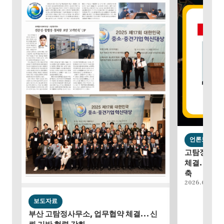
언론보도
고탐정사무소
체결…조사•
축
2026.02.18
보도자료
부산 고탐정사무소, 업무협약 체결… 신