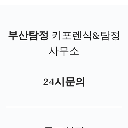
부산탐정
키포렌식&탐정
사무소
24시문의